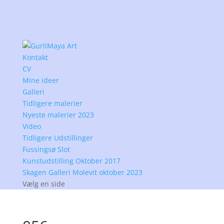
Kontakt
CV
Mine ideer
Galleri
Tidligere malerier
Nyeste malerier 2023
Video
Tidligere Udstillinger
Fussingsø Slot
Kunstudstilling Oktober 2017
Skagen Galleri Molevit oktober 2023
Vælg en side