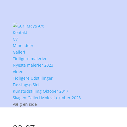
Kontakt
CV
Mine ideer
Galleri
Tidligere malerier
Nyeste malerier 2023
Video
Tidligere Udstillinger
Fussingsø Slot
Kunstudstilling Oktober 2017
Skagen Galleri Molevit oktober 2023
Vælg en side